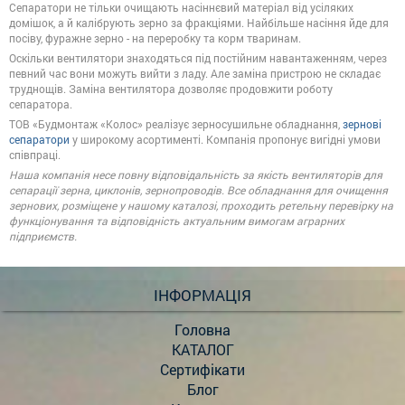
Сепаратори не тільки очищають насіннєвий матеріал від усіляких
домішок, а й калібрують зерно за фракціями. Найбільше насіння йде для
посіву, фуражне зерно - на переробку та корм тваринам.
Оскільки вентилятори знаходяться під постійним навантаженням, через
певний час вони можуть вийти з ладу. Але заміна пристрою не складає
труднощів. Заміна вентилятора дозволяє продовжити роботу
сепаратора.
ТОВ «Будмонтаж «Колос» реалізує зерносушильне обладнання,
зернові
сепаратори
у широкому асортименті. Компанія пропонує вигідні умови
співпраці.
Наша компанія несе повну відповідальність за якість вентиляторів для
сепарації зерна, циклонів, зернопроводів. Все обладнання для очищення
зернових, розміщене у нашому каталозі, проходить ретельну перевірку на
функціонування та відповідність актуальним вимогам аграрних
підприємств.
ІНФОРМАЦІЯ
Головна
КАТАЛОГ
Сертифікати
Блог