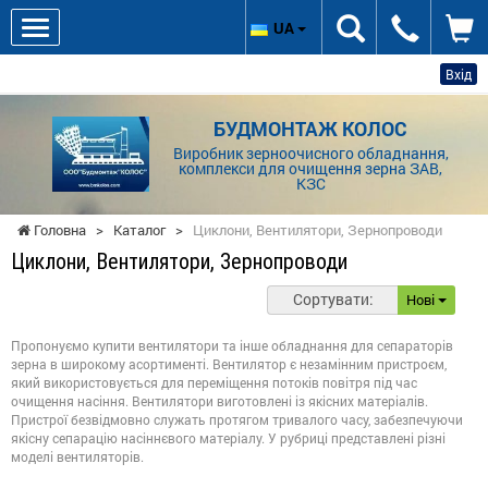
UA
Вхід
БУДМОНТАЖ КОЛОС
Виробник зерноочисного обладнання,
комплекси для очищення зерна ЗАВ,
КЗС
Головна
>
Каталог
>
Циклони, Вентилятори, Зернопроводи
Циклони, Вентилятори, Зернопроводи
Сортувати:
Нові
Пропонуємо купити вентилятори та інше обладнання для сепараторів
зерна в широкому асортименті. Вентилятор є незамінним пристроєм,
який використовується для переміщення потоків повітря під час
очищення насіння. Вентилятори виготовлені із якісних матеріалів.
Пристрої безвідмовно служать протягом тривалого часу, забезпечуючи
якісну сепарацію насіннєвого матеріалу. У рубриці представлені різні
моделі вентиляторів.