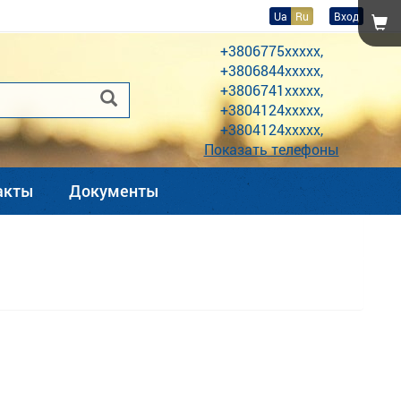
Ua
Ru
Вход
+3806775xxxxx,
+3806844xxxxx,
+3806741xxxxx,
+3804124xxxxx,
+3804124xxxxx,
Показать телефоны
акты
Документы