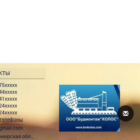
КТЫ
75xxxxx
44xxxxx
41xxxxx
24xxxxx
24xxxxx
 телефоны
g
mai
l.c
om
мирская обл.,