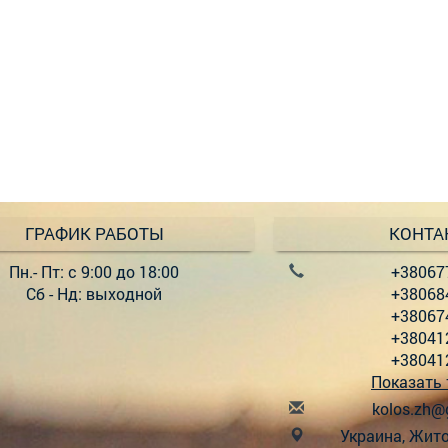
ГРАФИК РАБОТЫ
КОНТА
Пн.- Пт: с 9:00 до 18:00
+38067
Сб - Нд: выходной
+38068
+38067
+38041
+38041
Показать
k
olo
s.z
h@
Украина, Жито