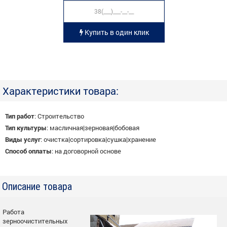
Купить в один клик
Характеристики товара:
Тип работ
:
Строительство
Тип культуры
:
масличная|зерновая|бобовая
Виды услуг
:
очистка|сортировка|сушка|хранение
Способ оплаты
:
на договорной основе
Описание товара
Работа
зерноочистительных