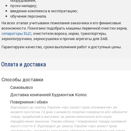
оборудования;
пуско-наладку;
введение комплекса в эксплуатацию;
обучение персонала.
На всех этапах учитываем пожелания заказчика и его финансовые
возможности. Помогаем подобрать машины первичной очистки зерна,
сепараторы БЦС
, очистители вороха, нории, транспортеры,
зернопогрузчики, зерносушилки и прочие агрегаты для ЗАВ.
Гарантируем качество, сроки выполнения работ и доступные цены.
Оплата и доставка
Способы доставки
Самовывоз
Доставка компанией Будмонтаж Колос
Повернення і обмін
Відповідно до закону України «про захист прав споживачів» ви
можете протягом 14 днів з моменту покупки повернути або обміняти
товар, придбаний в магазині, за умови виконання всіх норм
передбачених законом. Умови обміну / повернення товару належної
якості стаття 9. Відповідно до закону України «про захист прав
споживачів»: споживач має право обміняти непродовольчий товар