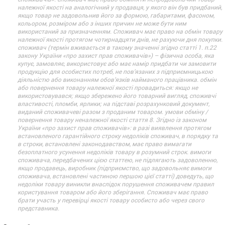
належної якості на аналогічний у продавця, у якого він був придбаний,
якщо товар не задовольнив його за формою, габаритами, фасоном,
кольором, розміром або з інших причин не може бути ним
використаний за призначенням. Споживач має право на обмін товару
належної якості протягом чотирнадцяти днів, не рахуючи дня покупки.
споживач (термін вживається в такому значенні згідно статті 1. п.22
закону України «про захист прав споживачів») – фізична особа, яка
купує, замовляє, використовує або має намір придбати чи замовити
продукцію для особистих потреб, не пов’язаних з підприємницькою
діяльністю або виконанням обов’язків найманого працівника. обмін
або повернення товару належної якості провадиться: якщо не
використовувався; якщо збережено його товарний вигляд, споживчі
властивості, пломби, ярлики; на підставі розрахунковий документ,
виданий споживачеві разом з проданим товаром. умови обміну /
повернення товару неналежної якості стаття 8. Згідно із законом
України «про захист прав споживачів»: в разі виявлення протягом
встановленого гарантійного строку недоліків споживач, в порядку та
в строки, встановлені законодавством, має право вимагати
безоплатного усунення недоліків товару в розумний строк. вимоги
споживача, передбачених цією статтею, не підлягають задоволенню,
якщо продавець, виробник (підприємство, що задовольняє вимоги
споживача, встановлені частиною першою цієї статті) доведуть, що
недоліки товару виникли внаслідок порушення споживачем правил
користування товаром або його зберігання. Споживач має право
брати участь у перевірці якості товару особисто або через свого
представника.