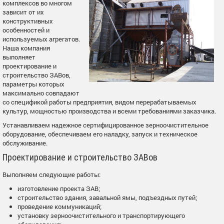
комплексов во многом
зависит от их
конструктивных
особенностей и
используемых агрегатов.
Наша компания
выполняет
проектирование и
строительство ЗАВов,
параметры которых
максимально совпадают
со спецификой работы предприятия, видом перерабатываемых
культур, мощностью производства и всеми требованиями заказчика.
Устанавливаем надежное сертифицированное зерноочистительное
оборудование, обеспечиваем его наладку, запуск и техническое
обслуживание.
Проектирование и строительство ЗАВов
Выполняем следующие работы:
изготовление проекта ЗАВ;
строительство здания, завальной ямы, подъездных путей;
проведение коммуникаций;
установку зерноочистительного и транспортирующего