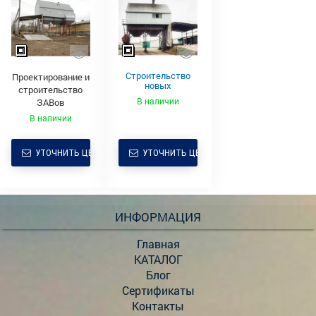
Строительство
Проектирование и
новых
строительство
комплексов ЗАВ
В наличии
ЗАВов
В наличии
УТОЧНИТЬ ЦЕНУ
УТОЧНИТЬ ЦЕНУ
ИНФОРМАЦИЯ
Главная
КАТАЛОГ
Блог
Сертификаты
Контакты