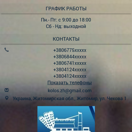
ГРАФИК РАБОТЫ
Пн.- Пт: с 9:00 до 18:00
Сб - Нд: выходной
КОНТАКТЫ
+3806775xxxxx
+3806844xxxxx
+3806741xxxxx
+3804124xxxxx
+3804124xxxxx
Показать телефоны
k
olo
s.z
h@g
mai
l.c
om
Украина, Житомирская обл., Житомир, ул. Чехова 1