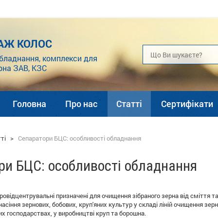
АЖ КОЛОС
бладнання, комплекси для
рна ЗАВ, КЗС
Головна
Про нас
Статті
Сертифікати
ті
>
Сепаратори БЦС: особливості обладнання
ри БЦС: особливості обладнання
ровідцентрувальні призначені для очищення зібраного зерна від сміття та
насіння зернових, бобових, круп'яних культур у складі ліній очищення зе
их господарствах, у виробництві круп та борошна.