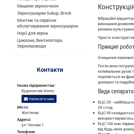
Конструкці
Машини зерноочисні
Зерносушарки Sukup, Brock
Вібраційні відцентр
Монтаж та сервісне
виконання дозволяє
обслуговування зерносушарок
різними культурами
Норії для зерна
Просте конструктив
Циклони, Вентилятори,
Зернопроводи
Принцип робот
Очищення зернового 
Потім воно потрапля
Контакти
коливальних рухів т
поділяється на фрак
домішки та подрібн
Назва підприємства:
Види сепарато
Будмонтаж Колос
Написати нам
БЦС-25 - найбільш 
Місто:
25 т/год.
Житомир
БЦС-50 складається 
використовуватись 
Адреса:
БЦС-100 має підвищ
ул. Чехова 1
від будь-яких доміш
Телефони: