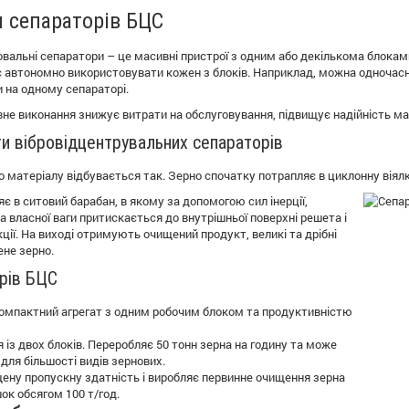
я сепараторів БЦС
овальні сепаратори – це масивні пристрої з одним або декількома блокам
 автономно використовувати кожен з блоків. Наприклад, можна одночас
 на одному сепараторі.
не виконання знижує витрати на обслуговування, підвищує надійність маш
и вібровідцентрувальних сепараторів
матеріалу відбувається так. Зерно спочатку потрапляє в циклонну віялку
є в ситовий барабан, в якому за допомогою сил інерції,
а власної ваги притискається до внутрішньої поверхні решета і
ції. На виході отримують очищений продукт, великі та дрібні
ене зерно.
рів БЦС
компактний агрегат з одним робочим блоком та продуктивністю
із двох блоків. Переробляє 50 тонн зерна на годину та може
для більшості видів зернових.
ену пропускну здатність і виробляє первинне очищення зерна
ок обсягом 100 т/год.