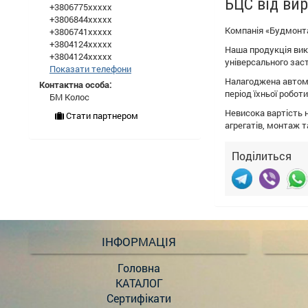
БЦС від ви
+3806775xxxxx
+3806844xxxxx
Компанія «Будмонта
+3806741xxxxx
+3804124xxxxx
Наша продукція вик
+3804124xxxxx
універсального заст
Показати телефони
Налагоджена автома
Контактна особа:
період їхньої роботи
БМ Колос
Невисока вартість 
Стати партнером
агрегатів, монтаж т
Поділиться
ІНФОРМАЦІЯ
Головна
КАТАЛОГ
Сертифікати