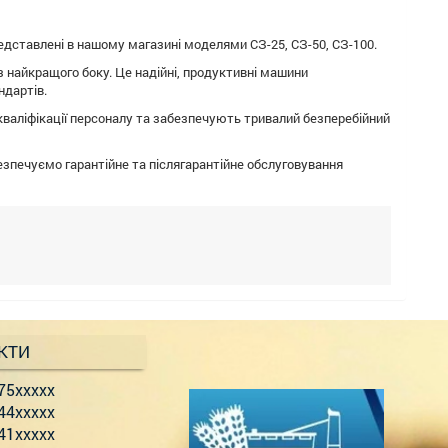
дставлені в нашому магазині моделями СЗ-25, СЗ-50, СЗ-100.
 найкращого боку. Це надійні, продуктивні машини
ндартів.
валіфікації персоналу та забезпечують тривалий безперебійний
езпечуємо гарантійне та післягарантійне обслуговування
КТИ
75xxxxx
44xxxxx
41xxxxx