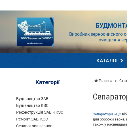
БУДМОНТ
Виробник зерноочисного о
очищення зе
КАТАЛОГ
Головна
>
Стат
Категорії
Сепарато
Будівництво ЗАВ
Будівництво КЗС
Реконструкція ЗАВ и КЗС
Сепаратори БЦС
віб
Ремонт ЗАВ, КЗС
для обробки зерна, 
також у насінницьк
Сепаратори зернові