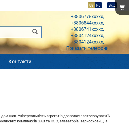
Ua
Ru
Вхід
+3806775xxxxx,
+3806844xxxxx,
+3806741xxxxx,
+3804124xxxxx,
+3804124xxxxx,
Показати телефони
Контакти
 домішок. Універсальність агрегатів дозволяє застосовувати їх
рноочисних комплексів ЗАВ та КЗС, елеваторів, зерносховищ, а