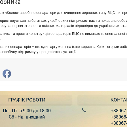
робника
ж «Колос» виробляє сепаратори для очищення зернових типу БЦС, які пре
ористовується на багатьох українських підприємствах та показала себе з
осування, виготовлені з якісних матеріалів відповідно до українських ста
тика та проста конструкція сепараторів БЦС не вимагають спеціальної к
.
наших сепараторів – ще один аргумент на їхню користь. Крім того, ми заб
а всебічну підтримку у процесі експлуатації.
ГРАФІК РОБОТИ
КОНТА
Пн.- Пт: з 9:00 до 18:00
+38067
Сб - Нд: вихідний
+38068
+38067