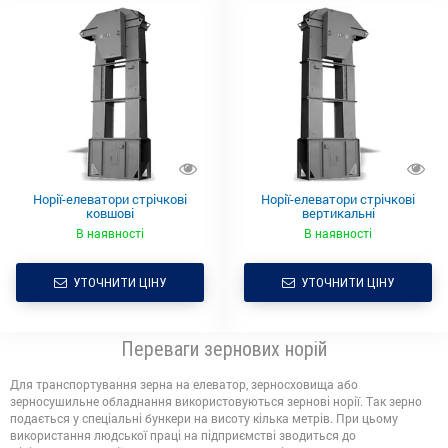
Норії-елеватори стрічкові
Норії-елеватори стрічкові
ковшові
вертикальні
В наявності
В наявності
УТОЧНИТИ ЦІНУ
УТОЧНИТИ ЦІНУ
Переваги зернових норій
Для транспортування зерна на елеватор, зерносховища або
зерносушильне обладнання використовуються зернові норії. Так зерно
подається у спеціальні бункери на висоту кілька метрів. При цьому
використання людської праці на підприємстві зводиться до