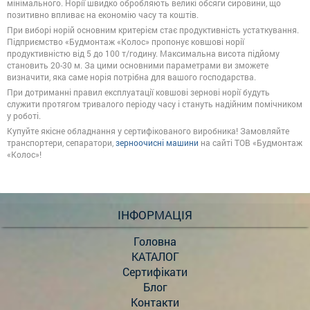
мінімального. Норії швидко обробляють великі обсяги сировини, що
позитивно впливає на економію часу та коштів.
При виборі норій основним критерієм стає продуктивність устаткування.
Підприємство «Будмонтаж «Колос» пропонує ковшові норії
продуктивністю від 5 до 100 т/годину. Максимальна висота підйому
становить 20-30 м. За цими основними параметрами ви зможете
визначити, яка саме норія потрібна для вашого господарства.
При дотриманні правил експлуатації ковшові зернові норії будуть
служити протягом тривалого періоду часу і стануть надійним помічником
у роботі.
Купуйте якісне обладнання у сертифікованого виробника! Замовляйте
транспортери, сепаратори,
зерноочисні машини
на сайті ТОВ «Будмонтаж
«Колос»!
ІНФОРМАЦІЯ
Головна
КАТАЛОГ
Сертифікати
Блог
Контакти