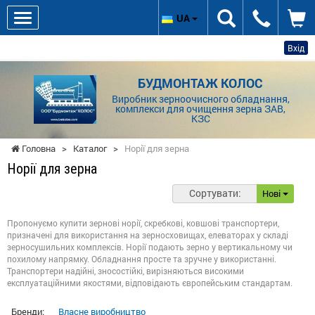
UA
Вхід
БУДМОНТАЖ КОЛОС
Виробник зерноочисного обладнання,
комплекси для очищення зерна ЗАВ,
КЗС
Головна
>
Каталог
>
Норії для зерна
Норії для зерна
Сортувати:
Нові
Пропонуємо купити зернові норії, скребкові, ковшові транспортери,
призначені для використання на зерносховищах, елеваторах у складі
зерносушильних комплексів. Норії подають зерно у вертикальному чи
похилому напрямку. Обладнання просте та зручне у використанні.
Транспортери надійні, зносостійкі, вирізняються високими
експлуатаційними якостями, відповідають європейським стандартам.
Бренди:
Власне виробництво