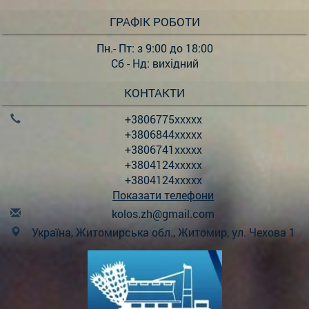
ГРАФІК РОБОТИ
Пн.- Пт: з 9:00 до 18:00
Сб - Нд: вихідний
КОНТАКТИ
+3806775xxxxx
+3806844xxxxx
+3806741xxxxx
+3804124xxxxx
+3804124xxxxx
Показати телефони
k
olo
s.z
h@g
mai
l.c
om
Україна, Житомирська обл., Житомир, ул. Чехова 1