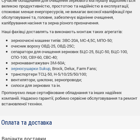
Сучасне обладнання для очищення зернового матеріалу відрізняється
великою продуктивністю, простотою та надійністю в експлуатації,
споживає менше енергоресурсів, не вимагає високої кваліфікації при
обслуговуванні та, головне, забезпечує відмінне очищення,
калібрування насіння та зерна різного призначення.
Наші фахівці доставлять та виконають монтаж таких агрегатів:
зерноочисні машини типів: ЗВС-20А, МС-4,5С, МПО-50;
очисник вороху ОВД-25, ОВД-25С;
сепаратори для очищення зернових БЦС-25, БЦС-50, БЦС-100,
СПО-100, СВУ-60, СВС-40;
зернонавантажувач ЗМ-60А;
зерносушарки Sukup
, Brock, Delux, Farm Fans;
транспортери ТСЦ-50, Н-5/10/25/50/100;
вентилятори, циклони, зернопроводи;
силоси для зернових та ін.
Пропонуємо лише сертифіковане обладнання та інших надійних
компаній. Надаємо гарантії, робимо сервісне обслуговування та ремонт
встановленої техніки.
Оплата та доставка
Варіанти доставки