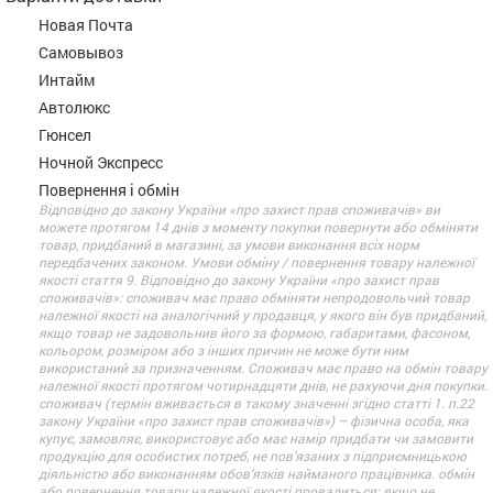
Новая Почта
Самовывоз
Интайм
Автолюкс
Гюнсел
Ночной Экспресс
Повернення і обмін
Відповідно до закону України «про захист прав споживачів» ви
можете протягом 14 днів з моменту покупки повернути або обміняти
товар, придбаний в магазині, за умови виконання всіх норм
передбачених законом. Умови обміну / повернення товару належної
якості стаття 9. Відповідно до закону України «про захист прав
споживачів»: споживач має право обміняти непродовольчий товар
належної якості на аналогічний у продавця, у якого він був придбаний,
якщо товар не задовольнив його за формою, габаритами, фасоном,
кольором, розміром або з інших причин не може бути ним
використаний за призначенням. Споживач має право на обмін товару
належної якості протягом чотирнадцяти днів, не рахуючи дня покупки.
споживач (термін вживається в такому значенні згідно статті 1. п.22
закону України «про захист прав споживачів») – фізична особа, яка
купує, замовляє, використовує або має намір придбати чи замовити
продукцію для особистих потреб, не пов’язаних з підприємницькою
діяльністю або виконанням обов’язків найманого працівника. обмін
або повернення товару належної якості провадиться: якщо не