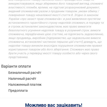
використовувався; якщо збережено його товарний вигляд, споживчі
властивості, пломби, ярлики; на підставі розрахунковий документ,
виданий споживачеві разом з проданим товаром. умови обміну /
повернення товару неналежної якості стаття 8. Згідно із законом
України «про захист прав споживачів»: в разі виявлення протягом
встановленого гарантійного строку недоліків споживач, в порядку та
в строки, встановлені законодавством, має право вимагати
безоплатного усунення недоліків товару в розумний строк. вимоги
споживача, передбачених цією статтею, не підлягають задоволенню,
якщо продавець, виробник (підприємство, що задовольняє вимоги
споживача, встановлені частиною першою цієї статті) доведуть, що
недоліки товару виникли внаслідок порушення споживачем правил
користування товаром або його зберігання. Споживач має право
брати участь у перевірці якості товару особисто або через свого
представника.
Варіанти оплати
Безналичный расчёт
Наличный расчёт
Наложенный платеж
Предоплата
Можливо вас зацікавить!