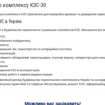
о комплексу КЗС-30
ні комплекси КЗС призначені для переробки врожаю та доведення зерновог
С в Україні
 з будівництва зерноочисно-сушильних комплексів КЗС. Виконуємо всі не
КЗС;
робничого майданчика;
менту;
вальних ям, транспортної та аспіраційної системи;
омунікацій;
кованого обладнання: зерносушарки, очисник вороху, сепаратори для очищ
ін.;
ання;
ведення КЗС в експлуатацію;
оналу роботі з новими видами машин.
еликий досвід будівництва зерноочисних комплексів в Україні та за корд
ечуємо гарантійне та сервісне обслуговування, ремонт КЗС, інформаційну
Можливо вас зацікавить!