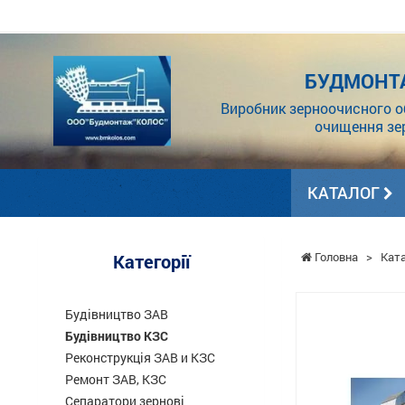
БУДМОНТ
Виробник зерноочисного о
очищення зе
КАТАЛОГ
Головна
>
Кат
Категорії
Будівництво ЗАВ
Будівництво КЗС
Реконструкція ЗАВ и КЗС
Ремонт ЗАВ, КЗС
Сепаратори зернові