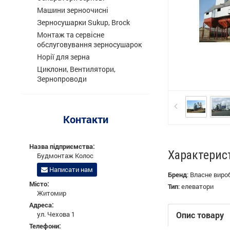
Машини зерноочисні
Зерносушарки Sukup, Brock
Монтаж та сервісне
обслуговування зерносушарок
Норії для зерна
Циклони, Вентилятори,
Зернопроводи
Контакти
Назва підприємства:
Характерис
Будмонтаж Колос
Написати нам
Бренд
:
Власне виро
Місто:
Тип
:
елеватори
Житомир
Адреса:
ул. Чехова 1
Опис товару
Телефони: