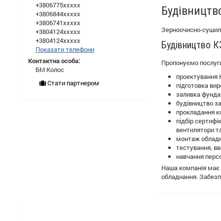
+3806775xxxxx
Будівництв
+3806844xxxxx
+3806741xxxxx
Зерноочисно-сушиль
+3804124xxxxx
+3804124xxxxx
Будівництво КЗ
Показати телефони
Контактна особа:
Пропонуємо послуги
БМ Колос
проектування 
Стати партнером
підготовка ви
заливка фунда
будівництво за
прокладання к
підбір сертифі
вентилятори та 
монтаж обладн
тестування, в
навчання перс
Наша компанія має в
обладнання. Забезп