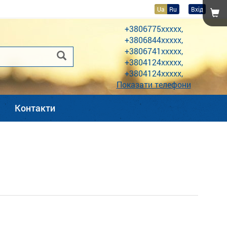
Ua
Ru
Вхід
+3806775xxxxx,
+3806844xxxxx,
+3806741xxxxx,
+3804124xxxxx,
+3804124xxxxx,
Показати телефони
Контакти