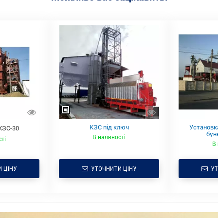
КЗС під ключ
Установк
КЗС-30
бун
В наявності
ті
В
 ЦІНУ
УТОЧНИТИ ЦІНУ
УТ