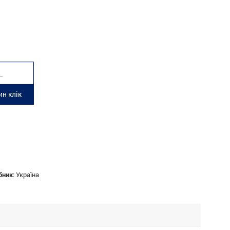
н клік
бник
:
Україна