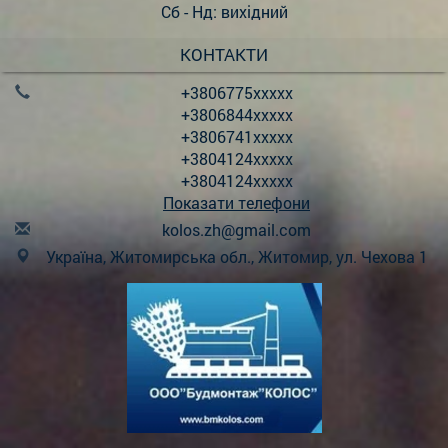
Сб - Нд: вихідний
КОНТАКТИ
+3806775xxxxx
+3806844xxxxx
+3806741xxxxx
+3804124xxxxx
+3804124xxxxx
Показати телефони
k
olo
s.z
h@g
mai
l.c
om
Україна, Житомирська обл., Житомир, ул. Чехова 1