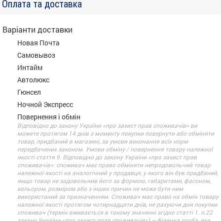
Оплата та доставка
Варіанти доставки
Новая Почта
Самовывоз
Интайм
Автолюкс
Гюнсел
Ночной Экспресс
Повернення і обмін
Відповідно до закону України «про захист прав споживачів» ви
можете протягом 14 днів з моменту покупки повернути або обміняти
товар, придбаний в магазині, за умови виконання всіх норм
передбачених законом. Умови обміну / повернення товару належної
якості стаття 9. Відповідно до закону України «про захист прав
споживачів»: споживач має право обміняти непродовольчий товар
належної якості на аналогічний у продавця, у якого він був придбаний,
якщо товар не задовольнив його за формою, габаритами, фасоном,
кольором, розміром або з інших причин не може бути ним
використаний за призначенням. Споживач має право на обмін товару
належної якості протягом чотирнадцяти днів, не рахуючи дня покупки.
споживач (термін вживається в такому значенні згідно статті 1. п.22
закону України «про захист прав споживачів») – фізична особа, яка