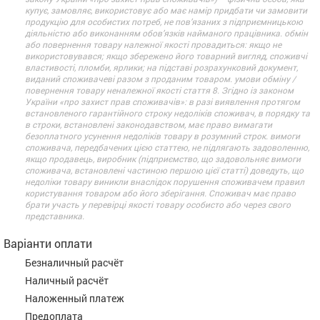
купує, замовляє, використовує або має намір придбати чи замовити
продукцію для особистих потреб, не пов’язаних з підприємницькою
діяльністю або виконанням обов’язків найманого працівника. обмін
або повернення товару належної якості провадиться: якщо не
використовувався; якщо збережено його товарний вигляд, споживчі
властивості, пломби, ярлики; на підставі розрахунковий документ,
виданий споживачеві разом з проданим товаром. умови обміну /
повернення товару неналежної якості стаття 8. Згідно із законом
України «про захист прав споживачів»: в разі виявлення протягом
встановленого гарантійного строку недоліків споживач, в порядку та
в строки, встановлені законодавством, має право вимагати
безоплатного усунення недоліків товару в розумний строк. вимоги
споживача, передбачених цією статтею, не підлягають задоволенню,
якщо продавець, виробник (підприємство, що задовольняє вимоги
споживача, встановлені частиною першою цієї статті) доведуть, що
недоліки товару виникли внаслідок порушення споживачем правил
користування товаром або його зберігання. Споживач має право
брати участь у перевірці якості товару особисто або через свого
представника.
Варіанти оплати
Безналичный расчёт
Наличный расчёт
Наложенный платеж
Предоплата