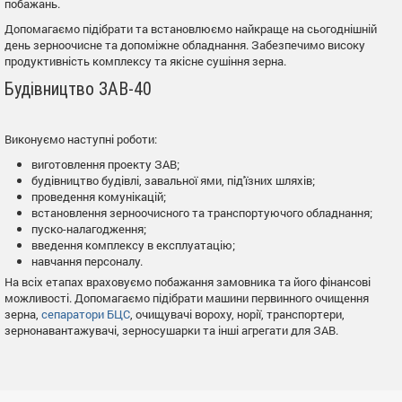
побажань.
Допомагаємо підібрати та встановлюємо найкраще на сьогоднішній
день зерноочисне та допоміжне обладнання. Забезпечимо високу
продуктивність комплексу та якісне сушіння зерна.
Будівництво ЗАВ-40
Виконуємо наступні роботи:
виготовлення проекту ЗАВ;
будівництво будівлі, завальної ями, під'їзних шляхів;
проведення комунікацій;
встановлення зерноочисного та транспортуючого обладнання;
пуско-налагодження;
введення комплексу в експлуатацію;
навчання персоналу.
На всіх етапах враховуємо побажання замовника та його фінансові
можливості. Допомагаємо підібрати машини первинного очищення
зерна,
сепаратори БЦС
, очищувачі вороху, норії, транспортери,
зернонавантажувачі, зерносушарки та інші агрегати для ЗАВ.