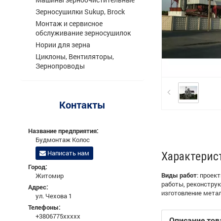
Зерносушилки Sukup, Brock
Монтаж и сервисное
обслуживание зерносушилок
Нории для зерна
Циклоны, Вентиляторы,
Зернопроводы
Контакты
Название предприятия:
Будмонтаж Колос
Написать нам
Характерис
Город:
Виды работ
:
проект
Житомир
работы, реконструк
Адрес:
изготовление мета
ул. Чехова 1
Телефоны:
+3806775xxxxx
Описание тов