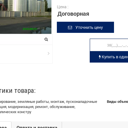
Цена :
Договорная
Уточнить цену
Купить в один
тики товара:
ирование, земляные работы, монтаж, пусконаладочные
Виды объек
ция, модернизация, ремонт, обслуживание,
ллических констру
ара
Оплата и доставка