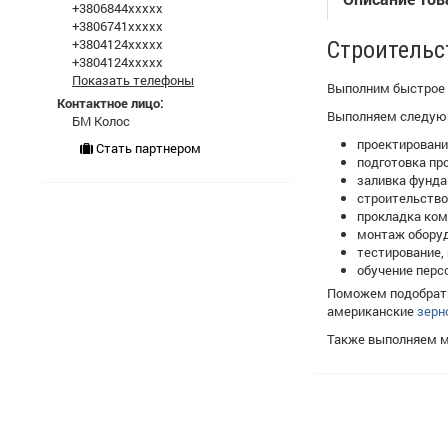
+3806844xxxxx
+3806741xxxxx
+3804124xxxxx
Строительс
+3804124xxxxx
Показать телефоны
Выполним быстрое 
Контактное лицо:
Выполняем следую
БМ Колос
проектировани
Стать партнером
подготовка пр
заливка фунда
строительство
прокладка ко
монтаж оборуд
тестирование,
обучение перс
Поможем подобрать
американские
зерн
Также выполняем мо