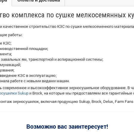
тво комплекса по сушке мелкосемянных ку
и качественное строительство КЗС по сушке мелкосеменного материала
щие работы:
е КЗС;
оизводственной площадки;
мента;
 завальных ям, транспортной и аспирационной системы;
ммуникаций;
ования;
 введение КЗС в эксплуатацию;
онала работе с новыми видами машин.
 современное и высокоэффективное зерносушильное оборудование. В ча
осушилки Sukup
и Brock, на которые мы предоставляем все гарантийные 
нтаж зерносушилок, включая продукцию Sukup, Brock, Delux, Farm Fans
Возможно вас заинтересует!