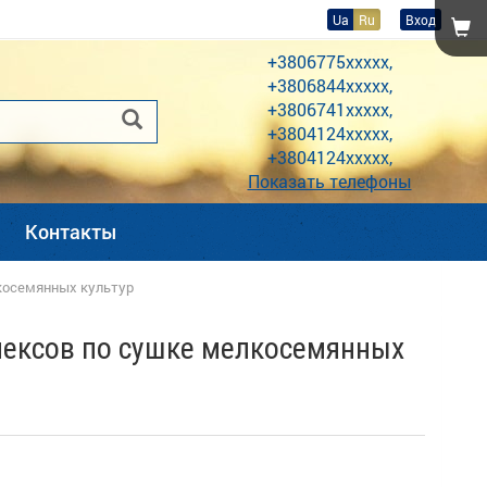
Ua
Ru
Вход
+3806775xxxxx,
+3806844xxxxx,
+3806741xxxxx,
+3804124xxxxx,
+3804124xxxxx,
Показать телефоны
Контакты
косемянных культур
лексов по сушке мелкосемянных