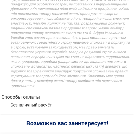
продукцію для особистих потреб, не пов’язаних з підприємницькою
діяльністю або виконанням обов’язків найманого працівника. обмін
або повернення товару належної якості провадиться: якщо не
використовувався; якщо збережено його товарний вигляд, споживчі
властивості, пломби, ярлики; на підставі розрахунковий документ,
виданий споживачеві разом з проданим товаром. умови обміну /
повернення товару неналежної якості стаття 8. Згідно із законом
України «про захист прав споживачів»: в разі виявлення протягом
встановленого гарантійного строку недоліків споживач, в порядку та
в строки, встановлені законодавством, має право вимагати
безоплатного усунення недоліків товару в розумний строк. вимоги
споживача, передбачених цією статтею, не підлягають задоволенню,
якщо продавець, виробник (підприємство, що задовольняє вимоги
споживача, встановлені частиною першою цієї статті) доведуть, що
недоліки товару виникли внаслідок порушення споживачем правил
користування товаром або його зберігання. Споживач має право
брати участь у перевірці якості товару особисто або через свого
представника.
Способы оплаты
Безналичный расчёт
Возможно вас заинтересует!