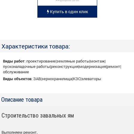
Купить в один клик
Характеристики товара:
Виды работ
:
проектирование|земляные работы|монтаж|
пусконаладочные работы|реконструкция|модернизация|ремонт|
обслуживание
Виды объектов
:
ЗАВ|зернохранилища|КЗС|элеваторы
Описание товара
Строительство завальных ям
Выполняем ремонт,