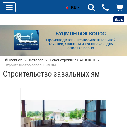
RU
Вход
БУДМОНТАЖ КОЛОС
Производитель зерноочистительной
техники, машины и комплексы для
очистки зерна
Главная
>
Каталог
>
Реконструкция ЗАВ и КЗС
>
Строительство завальных ям
Строительство завальных ям