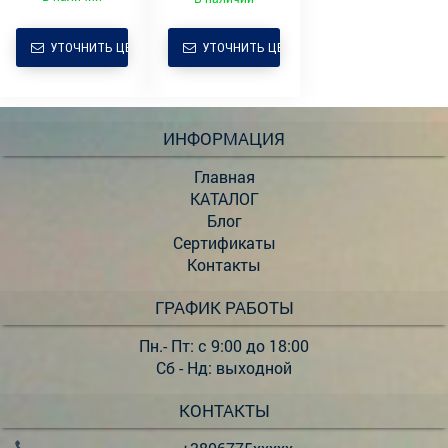
ЗАВ, КЗС
УТОЧНИТЬ ЦЕНУ
УТОЧНИТЬ ЦЕНУ
ИНФОРМАЦИЯ
Главная
КАТАЛОГ
Блог
Сертификаты
Контакты
ГРАФИК РАБОТЫ
Пн.- Пт: с 9:00 до 18:00
Сб - Нд: выходной
КОНТАКТЫ