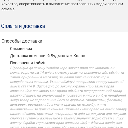
качество, оперативность и выполнение поставленных задач в полном
объеме.
Оплата и доставка
Способы доставки
Самовывоз
Доставка компанией Будмонтаж Колос
Повернення і обмін
Відповідно до закону України «про захист прав споживачів» ви
можете протягом 14 днів з моменту покупки повернути або обміняти
товар, придбаний в магазині, за умови виконання всіх норм
передбачених законом. Умови обміну / повернення товару належної
якості стаття 9. Відповідно до закону України «про захист прав
споживачів»: споживач має право обміняти непродовольчий товар
належної якості на аналогічний у продавця, у якого він був придбаний,
якщо товар не задовольнив його за формою, габаритами, фасоном,
кольором, розміром або з інших причин не може бути ним
використаний за призначенням. Споживач має право на обмін товару
належної якості протягом чотирнадцяти днів, не рахуючи дня покупки.
споживач (термін вживається в такому значенні згідно статті 1. п.22
закону України «про захист прав споживачів») – фізична особа, яка
купує, замовляє, використовує або має намір придбати чи замовити