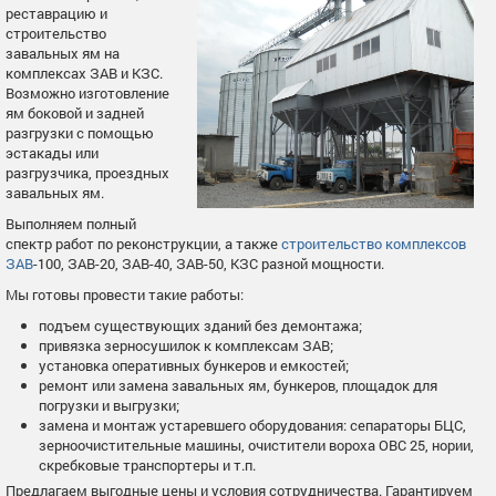
реставрацию и
строительство
завальных ям на
комплексах ЗАВ и КЗС.
Возможно изготовление
ям боковой и задней
разгрузки с помощью
эстакады или
разгрузчика, проездных
завальных ям.
Выполняем полный
спектр работ по реконструкции, а также
строительство комплексов
ЗАВ
-100, ЗАВ-20, ЗАВ-40, ЗАВ-50, КЗС разной мощности.
Мы готовы провести такие работы:
подъем существующих зданий без демонтажа;
привязка зерносушилок к комплексам ЗАВ;
установка оперативных бункеров и емкостей;
ремонт или замена завальных ям, бункеров, площадок для
погрузки и выгрузки;
замена и монтаж устаревшего оборудования: сепараторы БЦС,
зерноочистительные машины, очистители вороха ОВС 25, нории,
скребковые транспортеры и т.п.
Предлагаем выгодные цены и условия сотрудничества. Гарантируем