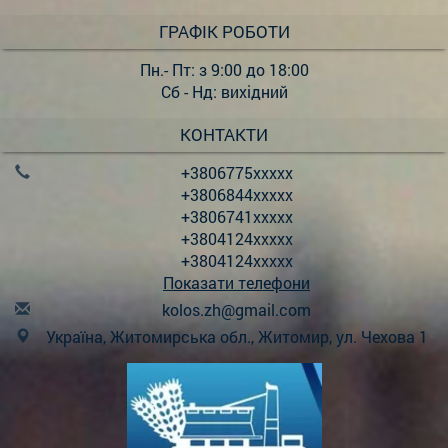
ГРАФІК РОБОТИ
Пн.- Пт: з 9:00 до 18:00
Сб - Нд: вихідний
КОНТАКТИ
+3806775xxxxx
+3806844xxxxx
+3806741xxxxx
+3804124xxxxx
+3804124xxxxx
Показати телефони
k
olo
s.z
h@g
mai
l.c
om
Україна, Житомирська обл., Житомир, ул. Чехова 1