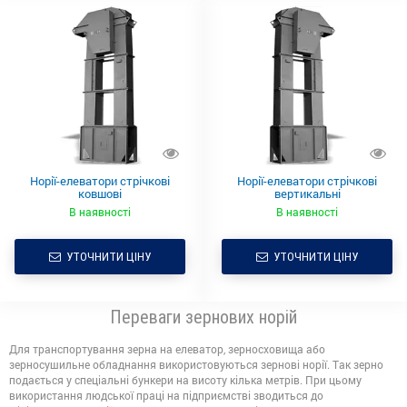
Норії-елеватори стрічкові
Норії-елеватори стрічкові
ковшові
вертикальні
В наявності
В наявності
УТОЧНИТИ ЦІНУ
УТОЧНИТИ ЦІНУ
Переваги зернових норій
Для транспортування зерна на елеватор, зерносховища або
зерносушильне обладнання використовуються зернові норії. Так зерно
подається у спеціальні бункери на висоту кілька метрів. При цьому
використання людської праці на підприємстві зводиться до