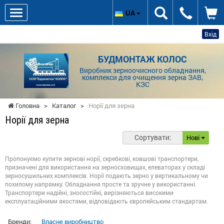
UA
Вхід
БУДМОНТАЖ КОЛОС
Виробник зерноочисного обладнання,
комплекси для очищення зерна ЗАВ,
КЗС
Головна
>
Каталог
>
Норії для зерна
Норії для зерна
Сортувати:
Нові
Пропонуємо купити зернові норії, скребкові, ковшові транспортери,
призначені для використання на зерносховищах, елеваторах у складі
зерносушильних комплексів. Норії подають зерно у вертикальному чи
похилому напрямку. Обладнання просте та зручне у використанні.
Транспортери надійні, зносостійкі, вирізняються високими
експлуатаційними якостями, відповідають європейським стандартам.
Бренди:
Власне виробництво