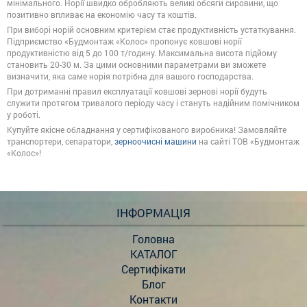
мінімального. Норії швидко обробляють великі обсяги сировини, що
позитивно впливає на економію часу та коштів.
При виборі норій основним критерієм стає продуктивність устаткування.
Підприємство «Будмонтаж «Колос» пропонує ковшові норії
продуктивністю від 5 до 100 т/годину. Максимальна висота підйому
становить 20-30 м. За цими основними параметрами ви зможете
визначити, яка саме норія потрібна для вашого господарства.
При дотриманні правил експлуатації ковшові зернові норії будуть
служити протягом тривалого періоду часу і стануть надійним помічником
у роботі.
Купуйте якісне обладнання у сертифікованого виробника! Замовляйте
транспортери, сепаратори,
зерноочисні машини
на сайті ТОВ «Будмонтаж
«Колос»!
ІНФОРМАЦІЯ
Головна
КАТАЛОГ
Сертифікати
Блог
Контакти