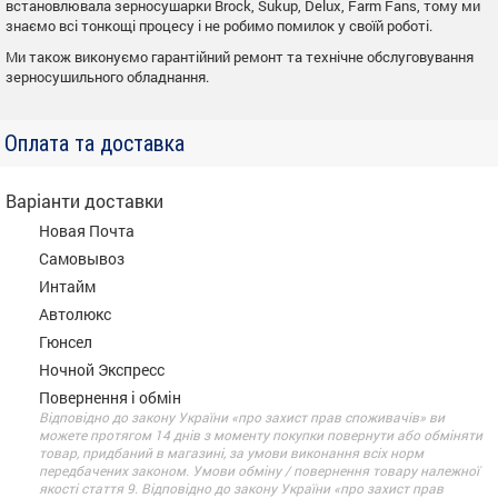
встановлювала зерносушарки Brock, Sukup, Delux, Farm Fans, тому ми
знаємо всі тонкощі процесу і не робимо помилок у своїй роботі.
Ми також виконуємо гарантійний ремонт та технічне обслуговування
зерносушильного обладнання.
Оплата та доставка
Варіанти доставки
Новая Почта
Самовывоз
Интайм
Автолюкс
Гюнсел
Ночной Экспресс
Повернення і обмін
Відповідно до закону України «про захист прав споживачів» ви
можете протягом 14 днів з моменту покупки повернути або обміняти
товар, придбаний в магазині, за умови виконання всіх норм
передбачених законом. Умови обміну / повернення товару належної
якості стаття 9. Відповідно до закону України «про захист прав