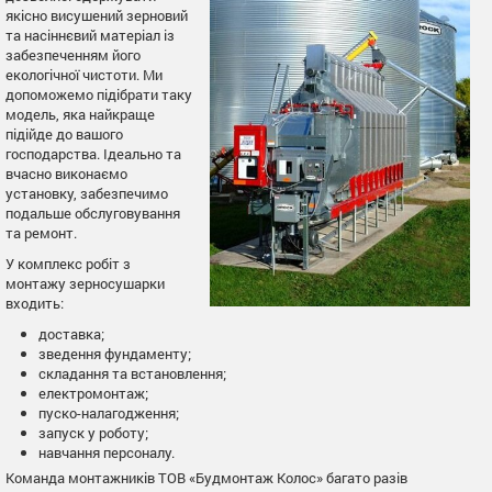
якісно висушений зерновий
та насіннєвий матеріал із
забезпеченням його
екологічної чистоти. Ми
допоможемо підібрати таку
модель, яка найкраще
підійде до вашого
господарства. Ідеально та
вчасно виконаємо
установку, забезпечимо
подальше обслуговування
та ремонт.
У комплекс робіт з
монтажу зерносушарки
входить:
доставка;
зведення фундаменту;
складання та встановлення;
електромонтаж;
пуско-налагодження;
запуск у роботу;
навчання персоналу.
Команда монтажників ТОВ «Будмонтаж Колос» багато разів