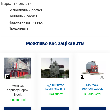
Варіанти оплати
Безналичный расчёт
Наличный расчёт
Наложенный платеж
Предоплата
Можливо вас зацікавить!
Будівництво
Монтаж
Монтаж
комплексів із
зерносушарок
зерносушарок
сушіння зернових
Farm Fans
В наявності
В наявності
Brock
культур
В наявності