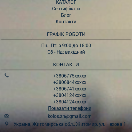
КАТАЛОГ
Сертифікати
Блог
Контакти
ГРАФІК РОБОТИ
Пн.- Пт: з 9:00 до 18:00
Сб - Нд: вихідний
КОНТАКТИ
+3806775xxxxx
+3806844xxxxx
+3806741xxxxx
+3804124xxxxx
+3804124xxxxx
Показати телефони
k
olo
s.z
h@g
mai
l.c
om
Україна, Житомирська обл., Житомир, ул. Чехова 1