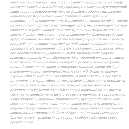
споживачів»: споживач має право обміняти непродовольчий товар
належної якості на аналогічний у продавця, у якого він був придбаний,
якщо товар не задовольнив його за формою, габаритами, фасоном,
кольором, розміром або з інших причин не може бути ним
використаний за призначенням. Споживач має право на обмін товару
належної якості протягом чотирнадцяти днів, не рахуючи дня покупки.
споживач (термін вживається в такому значенні згідно статті 1. п.22
закону України «про захист прав споживачів») – фізична особа, яка
купує, замовляє, використовує або має намір придбати чи замовити
продукцію для особистих потреб, не пов’язаних з підприємницькою
діяльністю або виконанням обов’язків найманого працівника. обмін
або повернення товару належної якості провадиться: якщо не
використовувався; якщо збережено його товарний вигляд, споживчі
властивості, пломби, ярлики; на підставі розрахунковий документ,
виданий споживачеві разом з проданим товаром. умови обміну /
повернення товару неналежної якості стаття 8. Згідно із законом
України «про захист прав споживачів»: в разі виявлення протягом
встановленого гарантійного строку недоліків споживач, в порядку та
в строки, встановлені законодавством, має право вимагати
безоплатного усунення недоліків товару в розумний строк. вимоги
споживача, передбачених цією статтею, не підлягають задоволенню,
якщо продавець, виробник (підприємство, що задовольняє вимоги
споживача, встановлені частиною першою цієї статті) доведуть, що
недоліки товару виникли внаслідок порушення споживачем правил
користування товаром або його зберігання. Споживач має право
брати участь у перевірці якості товару особисто або через свого
представника.