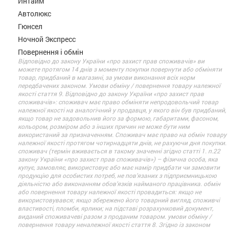
Интайм
Автолюкс
Гюнсел
Ночной Экспресс
Повернення і обмін
Відповідно до закону України «про захист прав споживачів» ви
можете протягом 14 днів з моменту покупки повернути або обміняти
товар, придбаний в магазині, за умови виконання всіх норм
передбачених законом. Умови обміну / повернення товару належної
якості стаття 9. Відповідно до закону України «про захист прав
споживачів»: споживач має право обміняти непродовольчий товар
належної якості на аналогічний у продавця, у якого він був придбаний,
якщо товар не задовольнив його за формою, габаритами, фасоном,
кольором, розміром або з інших причин не може бути ним
використаний за призначенням. Споживач має право на обмін товару
належної якості протягом чотирнадцяти днів, не рахуючи дня покупки.
споживач (термін вживається в такому значенні згідно статті 1. п.22
закону України «про захист прав споживачів») – фізична особа, яка
купує, замовляє, використовує або має намір придбати чи замовити
продукцію для особистих потреб, не пов’язаних з підприємницькою
діяльністю або виконанням обов’язків найманого працівника. обмін
або повернення товару належної якості провадиться: якщо не
використовувався; якщо збережено його товарний вигляд, споживчі
властивості, пломби, ярлики; на підставі розрахунковий документ,
виданий споживачеві разом з проданим товаром. умови обміну /
повернення товару неналежної якості стаття 8. Згідно із законом