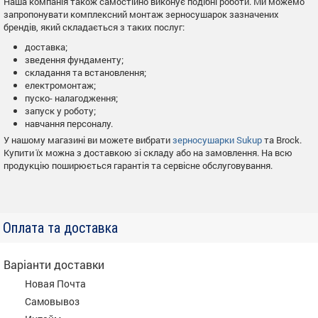
Наша компанія також самостійно виконує подібні роботи. Ми можемо
запропонувати комплексний монтаж зерносушарок зазначених
брендів, який складається з таких послуг:
доставка;
зведення фундаменту;
складання та встановлення;
електромонтаж;
пуско- налагодження;
запуск у роботу;
навчання персоналу.
У нашому магазині ви можете вибрати
зерносушарки Sukup
та Brock.
Купити їх можна з доставкою зі складу або на замовлення. На всю
продукцію поширюється гарантія та сервісне обслуговування.
Оплата та доставка
Варіанти доставки
Новая Почта
Самовывоз