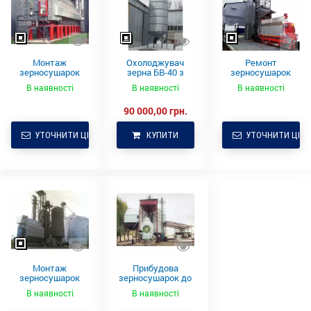
Монтаж
Охолоджувач
Ремонт
зерносушарок
зерна БВ-40 з
зерносушарок
Brock
вентилятором
Sukup, Brock,
В наявності
В наявності
В наявності
(нові та б/в)
Delux, Farm Fans
90 000,00 грн.
УТОЧНИТИ ЦІНУ
КУПИТИ
УТОЧНИТИ ЦІНУ
Монтаж
Прибудова
зерносушарок
зерносушарок до
Delux
існуючих ЗАВ та
В наявності
В наявності
КЗС