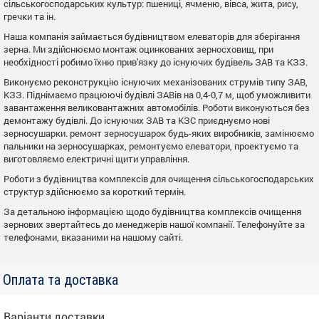
сільськогосподарських культур: пшениці, ячменю, вівса, жита, рису,
гречки та ін.
Наша компанія займається будівництвом елеваторів для зберігання
зерна. Ми здійснюємо монтаж оцинкованих зерносховищ, при
необхідності робимо їхню прив'язку до існуючих будівель ЗАВ та КЗЗ.
Виконуємо реконструкцію існуючих механізованих струмів типу ЗАВ,
КЗЗ. Піднімаємо працюючі будівлі ЗАВів на 0,4-0,7 м, щоб уможливити
завантаження великовантажних автомобілів. Роботи виконуються без
демонтажу будівлі. До існуючих ЗАВ та КЗС приєднуємо нові
зерносушарки. ремонт зерносушарок будь-яких виробників, замінюємо
пальники на зерносушарках, ремонтуємо елеватори, проектуємо та
виготовляємо електричні щити управління.
Роботи з будівництва комплексів для очищення сільськогосподарських
структур здійснюємо за короткий термін.
За детальною інформацією щодо будівництва комплексів очищення
зернових звертайтесь до менеджерів нашої компанії. Телефонуйте за
телефонами, вказаними на нашому сайті.
Оплата та доставка
Варіанти доставки