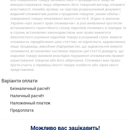
використовувався; якщо збережено його товарний вигляд, споживчі
властивості, пломби, ярлики; на підставі розрахунковий документ,
виданий споживачеві разом з проданим товаром. умови обміну /
повернення товару неналежної якості стаття 8. Згідно із законом
України «про захист прав споживачів»: в разі виявлення протягом
встановленого гарантійного строку недоліків споживач, в порядку та
в строки, встановлені законодавством, має право вимагати
безоплатного усунення недоліків товару в розумний строк. вимоги
споживача, передбачених цією статтею, не підлягають задоволенню,
якщо продавець, виробник (підприємство, що задовольняє вимоги
споживача, встановлені частиною першою цієї статті) доведуть, що
недоліки товару виникли внаслідок порушення споживачем правил
користування товаром або його зберігання. Споживач має право
брати участь у перевірці якості товару особисто або через свого
представника.
Варіанти оплати
Безналичный расчёт
Наличный расчёт
Наложенный платеж
Предоплата
Можливо вас зацікавить!