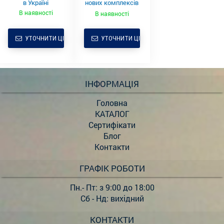
в Україні
нових комплексів
ЗАВ
В наявності
В наявності
УТОЧНИТИ ЦІНУ
УТОЧНИТИ ЦІНУ
ІНФОРМАЦІЯ
Головна
КАТАЛОГ
Сертифікати
Блог
Контакти
ГРАФІК РОБОТИ
Пн.- Пт: з 9:00 до 18:00
Сб - Нд: вихідний
КОНТАКТИ