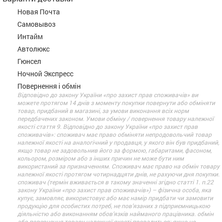
Новая Почта
Самовывоз
Интайм
Автолюкс
Гюнсел
Ночной Экспресс
Повернення і обмін
Відповідно до закону України «про захист прав споживачів» ви
можете протягом 14 днів з моменту покупки повернути або обміняти
товар, придбаний в магазині, за умови виконання всіх норм
передбачених законом. Умови обміну / повернення товару належної
якості стаття 9. Відповідно до закону України «про захист прав
споживачів»: споживач має право обміняти непродовольчий товар
належної якості на аналогічний у продавця, у якого він був придбаний,
якщо товар не задовольнив його за формою, габаритами, фасоном,
кольором, розміром або з інших причин не може бути ним
використаний за призначенням. Споживач має право на обмін товару
належної якості протягом чотирнадцяти днів, не рахуючи дня покупки.
споживач (термін вживається в такому значенні згідно статті 1. п.22
закону України «про захист прав споживачів») – фізична особа, яка
купує, замовляє, використовує або має намір придбати чи замовити
продукцію для особистих потреб, не пов’язаних з підприємницькою
діяльністю або виконанням обов’язків найманого працівника. обмін
або повернення товару належної якості провадиться: якщо не